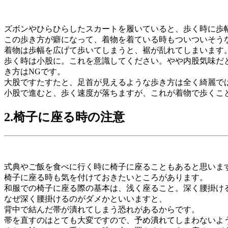
ズボンやひらひらしたスカートを履いていると、歩く時に歩
この歩き方が癖になって、着物を着ている時もついついそう
着物は歩幅を広げて歩いてしまうと、裾が乱れてしまいます
歩く時は小股に。これを意識してください。やや内股気味だ
き方はNGです。
大股ですたすたと、足首が見えるような歩き方は全く綺麗で
小股で進むと、歩く速度が落ちますが、これが着物で歩くこ
2.椅子に座る時の注意
式典やご飯を食べに行く時に椅子に座ることもあると思いま
椅子に座る時も気を付けておきたいところがあります。
和服での椅子に座る際の基本は、浅く座ること。深く腰掛け
なぜ深く腰掛けるのがダメかといいますと、
背中で結んだ帯が潰れてしまう恐れがあるからです。
帯を直すのはとても大変ですので、予め潰れてしまわないよ