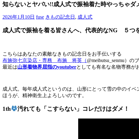
ブ
知らないとヤバい!!成人式で振袖着た時やっちゃダ
ロ
グ
2026年1月10日
fuse
きもの記念日
,
成人式
で
す。
成人式で振袖を着る皆さんへ、代表的なNG ５つ
こちらはあなたの素敵なきもの記念日をお手伝いする
布施弥七京染店・専務 布施 将英（
@meibutsu_senmu
最近は
山形着物界屈指のyoutuber
としても有名な名物専務が
成人式。毎年成人式というのは、山形にとって雪の中のイベ
ほうが、精神衛生上よろしいのです。
1th
汚れても「こすらない」コレだけはダメ！