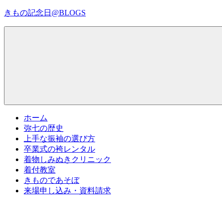
コ
きもの記念日@BLOGS
ン
テ
着
ン
物
ツ
初
へ
心
ス
者
キ
で
ッ
も、
プ
Menu
楽
ホーム
し
弥七の歴史
く
上手な振袖の選び方
読
卒業式の袴レンタル
ん
着物しみぬきクリニック
で
着付教室
参
きものであそぼ
考
来場申し込み・資料請求
に
な
る