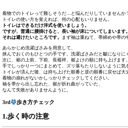
着物でのトイレって難しそうだ…と悩んだりしていませんか
トイレの使い方を覚えれば、何の心配もいりません。
トイレはできるだけ洋式を使いましょう。
ですが、普通に腰掛けると、長い袖が床についてしまいます
それは避けたいところです。
まず袖は重ねて、帯締めや帯の
あらかじめ洗濯ばさみを用意して、
挟んでおくのもひとつの手です。洗濯ばさみだと皺になりに
次に、裾の上前、下前、長襦袢、裾よけの順に持ち上げます
手でしっかり一つにまとめて、ズリ落ちたりしないように気
トイレが済んだ後、は持ち上げた順番と逆の順番に戻せば大
着物の崩れがないかしっかりチェックしてください。
袖を帯から出し忘れた、裾が折れ曲がっていた、
なんて失敗がありませんように。
3rd
歩き方チェック
1.歩く時の注意