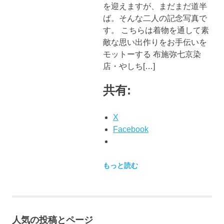
ブ
を迎えますが、まだまだ道半
ロ
ば。そんな二人の記念写真で
グ
す。 こちらは着物を通して素
で
敵な思い出作りをお手伝いを
す。
モットーする 布施弥七京染
店・やしち[…]
共有:
X
Facebook
もっと読む
人気の投稿とページ