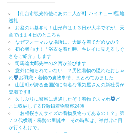
【仙台市観光特使にあの二人が!!】ハイキュー!!聖地
巡礼
お盆のお墓参り！山形市は１３日が大半ですが、天
童では１４日のところも
なぜフォーマルな場所に、大島を着てだめなの？
初心者向け！「浴衣を着た時、キレイに見えるしぐ
さをご紹介」します
司馬遼太郎先生の名言が並びます
意外に知られていない！？男性着物の隠れたおしゃ
れ
お羽織・着物の裏物事情、まとめてみました
山辺町が誇る全国的に有名な電気屋さんの新社長が
登場です!!
久しぶりに警察に遭遇したぞ！着物でスマホ
ど
こに収納してる!?激録着物警察24時
「お相撲さんサイズの着物反物ってあるの！？」第
７２代横綱・稀勢の里誕生！その時私は、袖付けに目
が行くわけで。