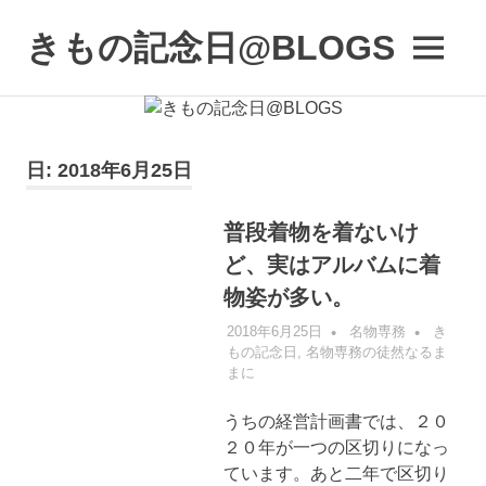
コ
ン
きもの記念日@BLOGS
MENU
テ
着
ン
物
ツ
初
へ
心
ス
日:
2018年6月25日
者
キ
で
も、
ッ
普段着物を着ないけ
楽
プ
ど、実はアルバムに着
し
く
物姿が多い。
読
2018年6月25日
名物専務
き
ん
もの記念日
,
名物専務の徒然なるま
で
まに
参
考
うちの経営計画書では、２０
に
な
２０年が一つの区切りになっ
る
ています。あと二年で区切り