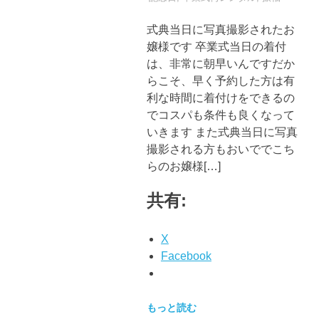
ブ
ロ
式典当日に写真撮影されたお
グ
嬢様です 卒業式当日の着付
で
は、非常に朝早いんですだか
す。
らこそ、早く予約した方は有
利な時間に着付けをできるの
でコスパも条件も良くなって
いきます また式典当日に写真
撮影される方もおいででこち
らのお嬢様[…]
共有:
X
Facebook
もっと読む