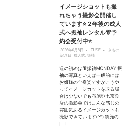
イメージショットも撮
れちゃう撮影会開催し
ています⭐️２年後の成人
式へ振袖レンタル👘予
約会受付中⭐️
2026年6月8日
FUSE
きもの
記念日
,
成人式
,
振袖
週の初めは👘振袖MONDAY 振
袖の写真といえば一般的には
お嬢様の全身姿ですがこうや
ってイメージカットを取る場
合は少ないでも布施弥七京染
店の撮影会ではこんな感じの
雰囲気あるイメージカットも
撮影できています(^^) 笑顔の
[…]