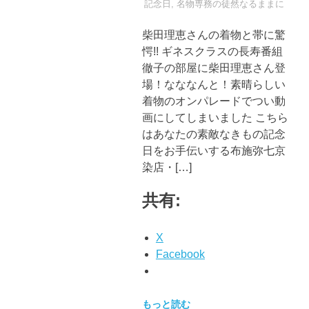
記念日
,
名物専務の徒然なるままに
柴田理恵さんの着物と帯に驚
愕!! ギネスクラスの長寿番組
徹子の部屋に柴田理恵さん登
場！なななんと！素晴らしい
着物のオンパレードでつい動
画にしてしまいました こちら
はあなたの素敵なきもの記念
日をお手伝いする布施弥七京
染店・[…]
共有:
X
Facebook
もっと読む