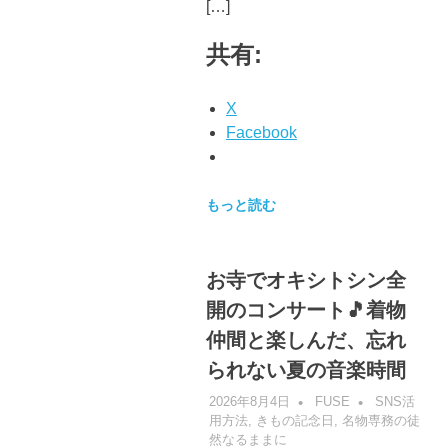
[…]
共有:
X
Facebook
もっと読む
お寺でオキシトシン全
開のコンサート🎵着物
仲間と楽しんだ、忘れ
られない夏の音楽時間
2026年8月4日
FUSE
SNS活
用方法
,
きもの記念日
,
名物専務の徒
然なるままに