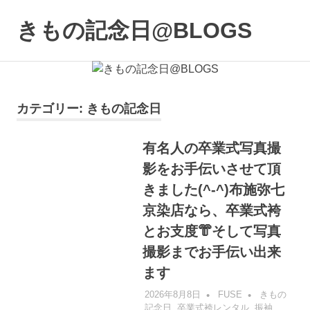
コ
ン
きもの記念日@BLOGS
MENU
テ
着
ン
物
ツ
初
へ
心
ス
カテゴリー:
きもの記念日
者
キ
で
も、
ッ
有名人の卒業式写真撮
楽
プ
影をお手伝いさせて頂
し
く
きました(^-^)布施弥七
読
京染店なら、卒業式袴
ん
で
とお支度👘そして写真
参
撮影までお手伝い出来
考
に
ます
な
2026年8月8日
FUSE
きもの
る
記念日
,
卒業式袴レンタル
,
振袖