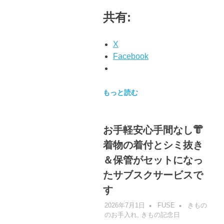
共有:
X
Facebook
もっと読む
お手軽安心手間なし👘
着物の着付とシミ抜き
＆保管がセットになっ
たサブスクサービスで
す
2026年7月1日
FUSE
きもの
のお手入れ
,
きもの記念日