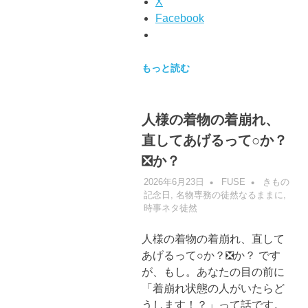
X
Facebook
もっと読む
人様の着物の着崩れ、
直してあげるって○か？
❎か？
2026年6月23日
FUSE
きもの
記念日
,
名物専務の徒然なるままに
,
時事ネタ徒然
人様の着物の着崩れ、直して
あげるって○か？❎か？ です
が、もし。あなたの目の前に
「着崩れ状態の人がいたらど
うします！？」って話です。