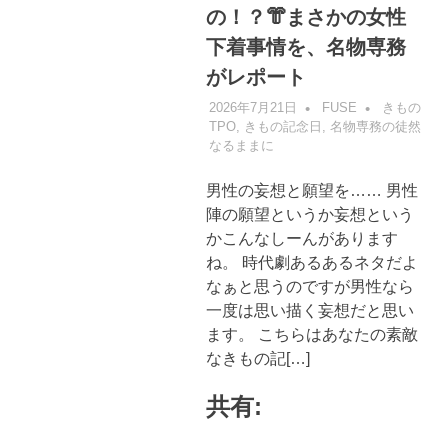
の！？👘まさかの女性
下着事情を、名物専務
がレポート
2026年7月21日
FUSE
きもの
TPO
,
きもの記念日
,
名物専務の徒然
なるままに
男性の妄想と願望を…… 男性
陣の願望というか妄想という
かこんなしーんがあります
ね。 時代劇あるあるネタだよ
なぁと思うのですが男性なら
一度は思い描く妄想だと思い
ます。 こちらはあなたの素敵
なきもの記[…]
共有: