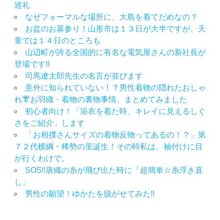
巡礼
ジ
なぜフォーマルな場所に、大島を着てだめなの？
お盆のお墓参り！山形市は１３日が大半ですが、天
送
童では１４日のところも
り
山辺町が誇る全国的に有名な電気屋さんの新社長が
登場です!!
司馬遼太郎先生の名言が並びます
意外に知られていない！？男性着物の隠れたおしゃ
れ👘お羽織・着物の裏物事情、まとめてみました
初心者向け！「浴衣を着た時、キレイに見えるしぐ
さをご紹介」します
「お相撲さんサイズの着物反物ってあるの！？」第
７２代横綱・稀勢の里誕生！その時私は、袖付けに目
が行くわけで。
SOS!!唐織の糸が飛び出た時に「超簡単☆糸浮き直
し」
男性の願望！ゆかたを脱がせてみた!!