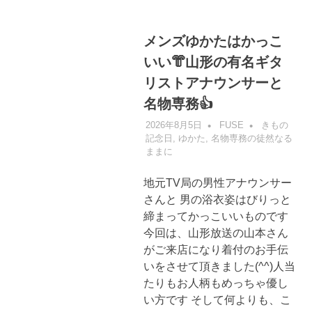
メンズゆかたはかっこ
いい👘山形の有名ギタ
リストアナウンサーと
名物専務👍
2026年8月5日
FUSE
きもの
記念日
,
ゆかた
,
名物専務の徒然なる
ままに
地元TV局の男性アナウンサー
さんと 男の浴衣姿はびりっと
締まってかっこいいものです
今回は、山形放送の山本さん
がご来店になり着付のお手伝
いをさせて頂きました(^^)人当
たりもお人柄もめっちゃ優し
い方です そして何よりも、こ