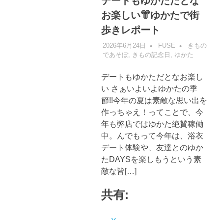
デートもゆかただとな
お楽しい👘ゆかたで街
歩きレポート
2026年6月24日
FUSE
きもの
であそぼ
,
きもの記念日
,
ゆかた
デートもゆかただとなお楽し
い さぁいよいよゆかたの季
節!!今年の夏は素敵な思い出を
作っちゃえ！ってことで、今
年も弊店ではゆかた絶賛稼働
中。んでもって今年は、浴衣
デート体験や、友達とのゆか
たDAYSを楽しもうという素
敵な皆[…]
共有: