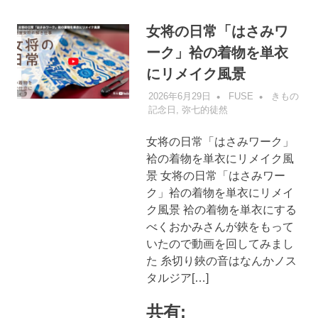
女将の日常「はさみワ
ーク」袷の着物を単衣
にリメイク風景
2026年6月29日
FUSE
きもの
記念日
,
弥七的徒然
女将の日常「はさみワーク」
袷の着物を単衣にリメイク風
景 女将の日常「はさみワー
ク」袷の着物を単衣にリメイ
ク風景 袷の着物を単衣にする
べくおかみさんが鋏をもって
いたので動画を回してみまし
た 糸切り鋏の音はなんかノス
タルジア[…]
共有: