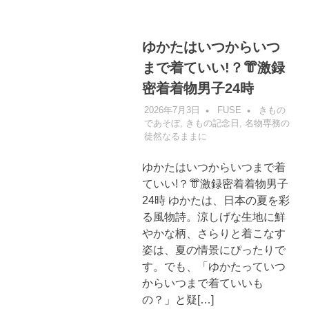
ゆかたはいつからいつ
まで着ていい!？👘激録
密着着物男子24時
2026年7月3日
FUSE
きもの
であそぼ
,
きもの記念日
,
名物専務の
徒然なるままに
ゆかたはいつからいつまで着
ていい!？👘激録密着着物男子
24時 ゆかたは、日本の夏を彩
る風物詩。涼しげな生地に鮮
やかな柄、さらりと着こなす
姿は、夏の情景にぴったりで
す。でも、「ゆかたっていつ
からいつまで着ていいも
の？」と疑[…]