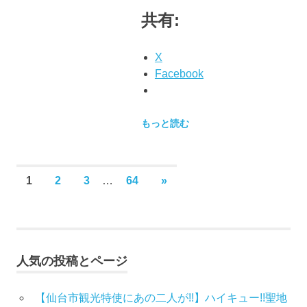
共有:
X
Facebook
もっと読む
投
次
1
2
3
…
64
»
の
稿
記
事
の
人気の投稿とページ
ペ
ー
【仙台市観光特使にあの二人が!!】ハイキュー!!聖地