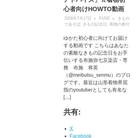
心者向けHOWTO動画
2026年7月17日
FUSE
きもの
であそぼ
,
きもの記念日
,
着物の着付
ゆかた初心者に向けてお届け
する動画です こちらはあなた
の素敵なきもの記念日をお手
伝いする布施弥七京染店・専
務 布施 将英
（@meibutsu_senmu）のブロ
グです。最近は山形着物界屈
指のyoutuberとしても有名な
[…]
共有:
X
Facebook