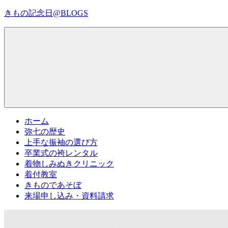
コ
きもの記念日@BLOGS
ン
テ
着
ン
物
ツ
初
へ
心
ス
者
キ
で
ッ
も、
プ
Menu
楽
ホーム
し
弥七の歴史
く
上手な振袖の選び方
読
卒業式の袴レンタル
ん
着物しみぬきクリニック
で
着付教室
参
きものであそぼ
考
来場申し込み・資料請求
に
な
る