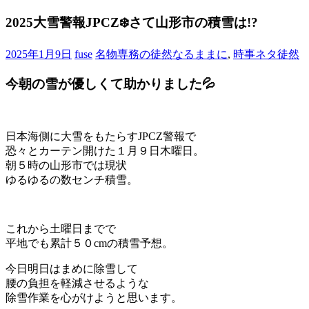
2025大雪警報JPCZ❄️さて山形市の積雪は!?
2025年1月9日
fuse
名物専務の徒然なるままに
,
時事ネタ徒然
今朝の雪が優しくて助かりました💦
日本海側に大雪をもたらすJPCZ警報で
恐々とカーテン開けた１月９日木曜日。
朝５時の山形市では現状
ゆるゆるの数センチ積雪。
これから土曜日までで
平地でも累計５０cmの積雪予想。
今日明日はまめに除雪して
腰の負担を軽減させるような
除雪作業を心がけようと思います。