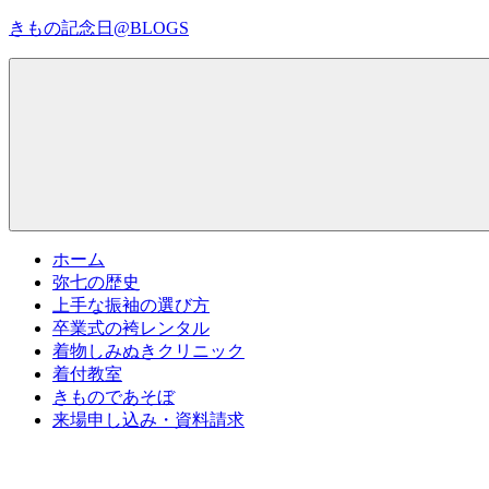
コ
きもの記念日@BLOGS
ン
テ
着
ン
物
ツ
初
へ
心
ス
者
キ
で
ッ
も、
プ
Menu
楽
ホーム
し
弥七の歴史
く
上手な振袖の選び方
読
卒業式の袴レンタル
ん
着物しみぬきクリニック
で
着付教室
参
きものであそぼ
考
来場申し込み・資料請求
に
な
る