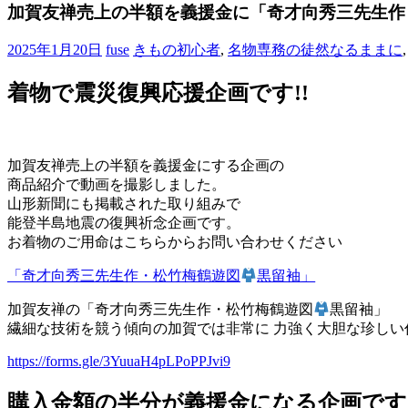
ブ
加賀友禅売上の半額を義援金に「奇才向秀三先生作
ロ
グ
2025年1月20日
fuse
きもの初心者
,
名物専務の徒然なるままに
で
す。
着物で震災復興応援企画です!!
加賀友禅売上の半額を義援金にする企画の
商品紹介で動画を撮影しました。
山形新聞にも掲載された取り組みで
能登半島地震の復興祈念企画です。
お着物のご用命はこちらからお問い合わせください
「奇才向秀三先生作・松竹梅鶴遊図
黒留袖」
加賀友禅の「奇才向秀三先生作・松竹梅鶴遊図
黒留袖」
繊細な技術を競う傾向の加賀では非常に 力強く大胆な珍しい
https://forms.gle/3YuuaH4pLPoPPJvi9
購入金額の半分が義援金になる企画です