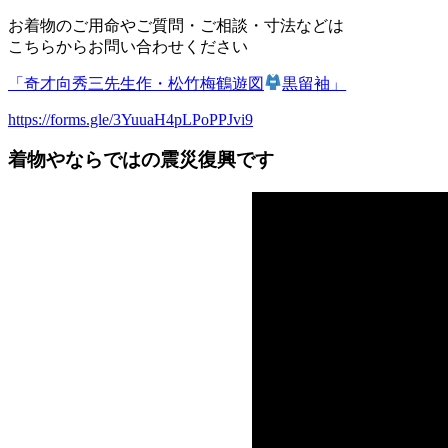
お着物のご用命やご質問・ご相談・寸法などは
こちらからお問い合わせください
「奇才向秀三先生作・松竹梅鶴遊図
黒留袖」
https://forms.gle/3YuuaH4pLPoPPJvi9
着物やならではの震災復興です