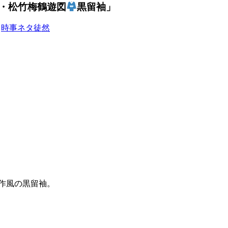
・松竹梅鶴遊図
黒留袖」
,
時事ネタ徒然
作風の黒留袖。