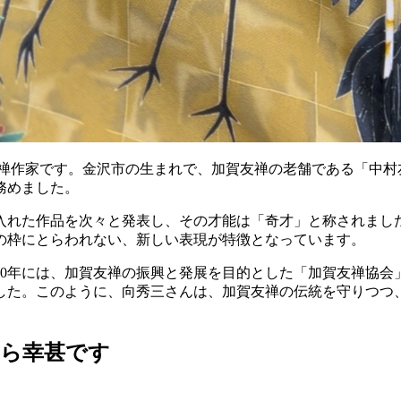
友禅作家です。金沢市の生まれで、加賀友禅の老舗である「中村
務めました。
入れた作品を次々と発表し、その才能は「奇才」と称されまし
の枠にとらわれない、新しい表現が特徴となっています。
80年には、加賀友禅の振興と発展を目的とした「加賀友禅協
した。このように、向秀三さんは、加賀友禅の伝統を守りつつ
たら幸甚です