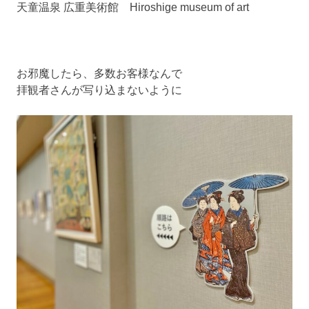
ブ
天童温泉 広重美術館 Hiroshige museum of art
ロ
グ
で
す。
お邪魔したら、多数お客様なんで
拝観者さんが写り込まないように