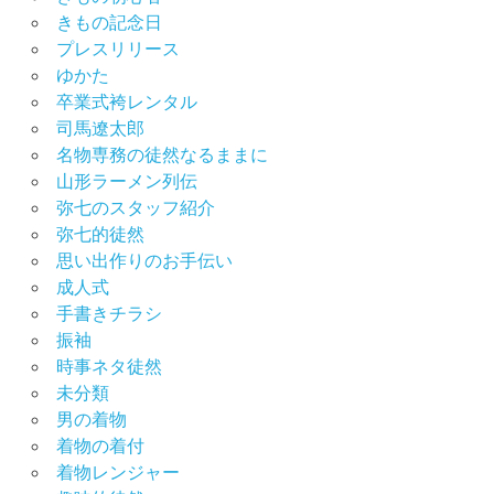
影
きもの記念日
プレスリリース
振
袖
ゆかた
レ
卒業式袴レンタル
ン
司馬遼太郎
タ
名物専務の徒然なるままに
ル
山形ラーメン列伝
振
弥七のスタッフ紹介
袖
弥七的徒然
展
思い出作りのお手伝い
振
成人式
袖
手書きチラシ
撮
振袖
影
時事ネタ徒然
会
未分類
振
男の着物
袖
着物の着付
選
着物レンジャー
び