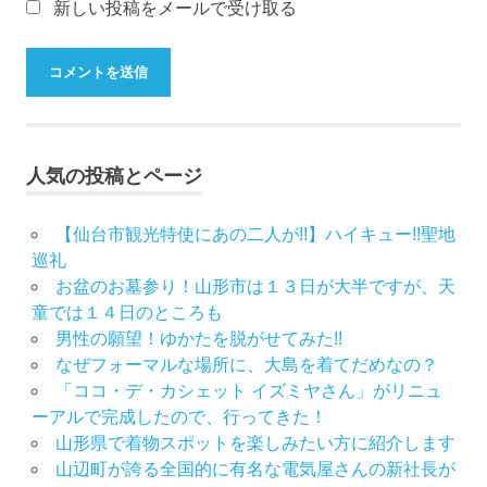
新しい投稿をメールで受け取る
舗
山
形
振
袖
レ
ン
人気の投稿とページ
タ
ル
【仙台市観光特使にあの二人が!!】ハイキュー!!聖地
山
形
巡礼
着
お盆のお墓参り！山形市は１３日が大半ですが、天
物
童では１４日のところも
布
男性の願望！ゆかたを脱がせてみた!!
施
なぜフォーマルな場所に、大島を着てだめなの？
弥
「ココ・デ・カシェット イズミヤさん」がリニュ
七
ーアルで完成したので、行ってきた！
京
山形県で着物スポットを楽しみたい方に紹介します
染
山辺町が誇る全国的に有名な電気屋さんの新社長が
店