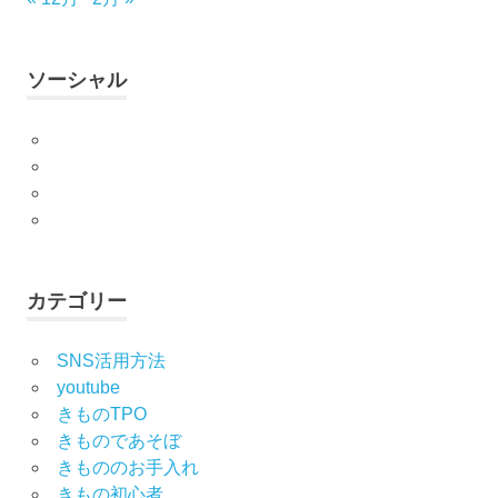
人
式
の
ソーシャル
振
袖
Facebook
振
Twitter
袖
Instagram
振
YouTube
袖
の
し
み
カテゴリー
ぬ
き
SNS活用方法
振
youtube
袖
きものTPO
の
きものであそぼ
写
きもののお手入れ
真
撮
きもの初心者