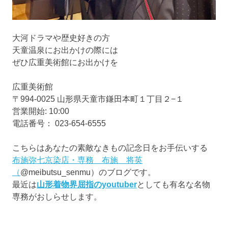
大河ドラマや歴史好きの方
天童温泉にお出かけの際には
ぜひ広重美術館にお出かけを
広重美術館
〒994-0025 山形県天童市鎌田本町１丁目２−１
営業開始: 10:00
電話番号： 023-654-6555
こちらはあなたの素敵なきもの記念日をお手伝いする
布施弥七京染店・専務 布施 将英
（
@meibutsu_senmu）のブログです。
最近は
山形着物界屈指のyoutuber
としても有名な名物
専務がおしらせします。