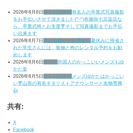
2026年8月8日
きもの記念日
有名人の卒業式写真撮影
をお手伝いさせて頂きました(^-^)布施弥七京染店な
ら、卒業式袴とお支度👘そして写真撮影までお手伝
い出来ます
2026年8月7日
思い出作りのお手伝い
夏休みに帰省さ
れた学生さんには、振袖と袴のレンタル予約をお勧
めします
2026年8月6日
ゆかた
外国人のかっこいいメンズもゆ
かた姿
2026年8月5日
きもの記念日
メンズゆかたはかっこい
い👘山形の有名ギタリストアナウンサーと名物専務
👍
共有:
X
Facebook