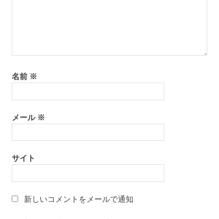
名
物
専
務
和〜
美っ
くり
名前
※
和
文
化
山
メール
※
形
の
有
名
サイト
店
山
形
新しいコメントをメールで通知
の
老