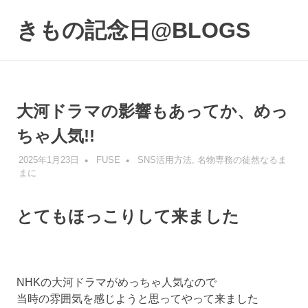
コ
ン
きもの記念日@BLOGS
MENU
テ
着
ン
物
ツ
初
へ
心
ス
大河ドラマの影響もあってか、めっ
者
キ
で
ちゃ人気!!
も、
ッ
楽
プ
2025年1月23日
FUSE
SNS活用方法
,
名物専務の徒然なるま
し
まに
く
読
ん
とてもほっこりして来ました
で
参
考
に
NHKの大河ドラマがめっちゃ人気なので
な
る
当時の雰囲気を感じようと思ってやって来ました