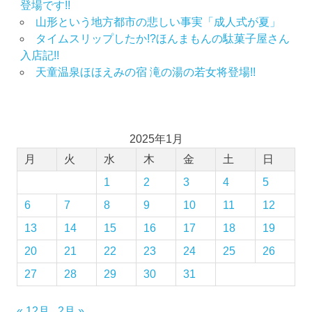
登場です!!
思
山形という地方都市の悲しい事実「成人式が夏」
い
タイムスリップしたか!?ほんまもんの駄菓子屋さん
出
入店記!!
つ
く
天童温泉ほほえみの宿 滝の湯の若女将登場!!
り
思
い
出
2025年1月
作
月
火
水
木
金
土
日
り
の
1
2
3
4
5
お
6
7
8
9
10
11
12
手
伝
13
14
15
16
17
18
19
い
20
21
22
23
24
25
26
成
人
27
28
29
30
31
式
成
« 12月
2月 »