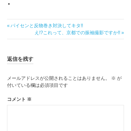
き
前
パイセンと反物巻き対決してキタ!!
投
も
の
次
え!?これって、京都での振袖撮影ですか!!
の
稿
記
の
ゆ
事:
記
か
ナ
事:
た
返信を残す
ビ
ゆ
か
ゲ
た
メールアドレスが公開されることはありません。
※
が
の
付いている欄は必須項目です
ー
着
付
コメント
※
シ
レ
ン
ョ
タ
ル
ン