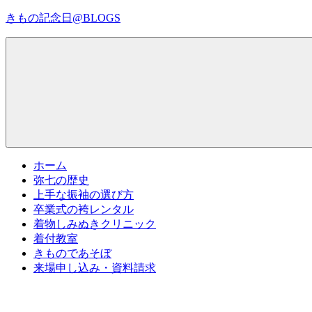
コ
きもの記念日@BLOGS
ン
テ
着
ン
物
ツ
初
へ
心
ス
者
キ
で
ッ
も、
プ
Menu
楽
ホーム
し
弥七の歴史
く
上手な振袖の選び方
読
卒業式の袴レンタル
ん
着物しみぬきクリニック
で
着付教室
参
きものであそぼ
考
来場申し込み・資料請求
に
な
る