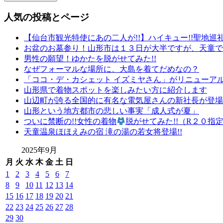
り
人気の投稿とページ
和
文
【仙台市観光特使にあの二人が!!】ハイキュー!!聖地巡
化
お盆のお墓参り！山形市は１３日が大半ですが、天童で
山
男性の願望！ゆかたを脱がせてみた!!
形
なぜフォーマルな場所に、大島を着てだめなの？
の
「ココ・デ・カシェット イズミヤさん」がリニューア
有
山形県で着物スポットを楽しみたい方に紹介します
名
山辺町が誇る全国的に有名な電気屋さんの新社長が登場で
店
山形という地方都市の悲しい事実「成人式が夏」
山
ついに禁断の!!女性の着物
脱がせてみた!!（R２０指
形
天童温泉ほほえみの宿 滝の湯の若女将登場!!
の
老
2025年9月
舗
月
火
水
木
金
土
日
山
1
2
3
4
5
6
7
形
8
9
10
11
12
13
14
振
袖
15
16
17
18
19
20
21
レ
22
23
24
25
26
27
28
ン
29
30