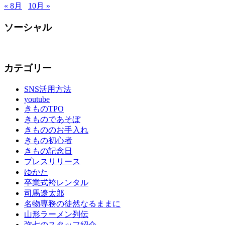
タ
« 8月
10月 »
ル
山
ソーシャル
形
着
Facebook
Twitter
Instagram
YouTube
物
布
カテゴリー
施
弥
SNS活用方法
七
youtube
きものTPO
京
きものであそぼ
染
きもののお手入れ
店
きもの初心者
思
きもの記念日
い
プレスリリース
出
ゆかた
つ
卒業式袴レンタル
く
司馬遼太郎
り
名物専務の徒然なるままに
思
山形ラーメン列伝
い
弥七のスタッフ紹介