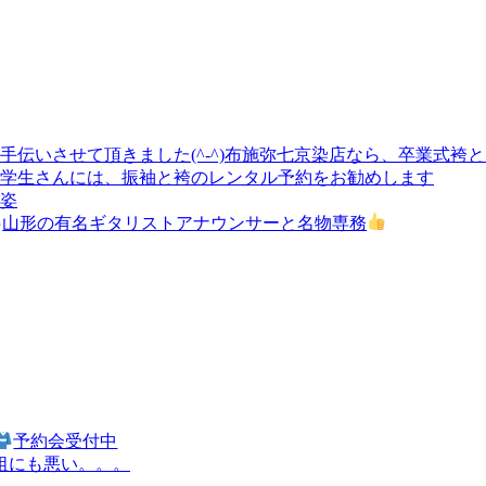
手伝いさせて頂きました(^-^)布施弥七京染店なら、卒業式袴
学生さんには、振袖と袴のレンタル予約をお勧めします
姿
山形の有名ギタリストアナウンサーと名物専務
予約会受付中
祖にも悪い。。。