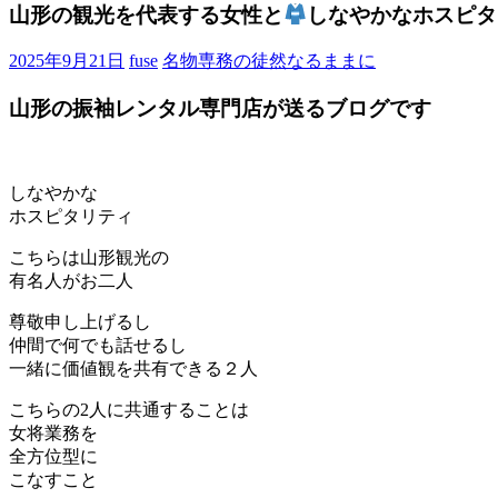
ブ
山形の観光を代表する女性と
しなやかなホスピタ
ロ
グ
2025年9月21日
fuse
名物専務の徒然なるままに
で
す。
山形の振袖レンタル専門店が送るブログです
しなやかな
ホスピタリティ
こちらは山形観光の
有名人がお二人
尊敬申し上げるし
仲間で何でも話せるし
一緒に価値観を共有できる２人
こちらの2人に共通することは
女将業務を
全方位型に
こなすこと