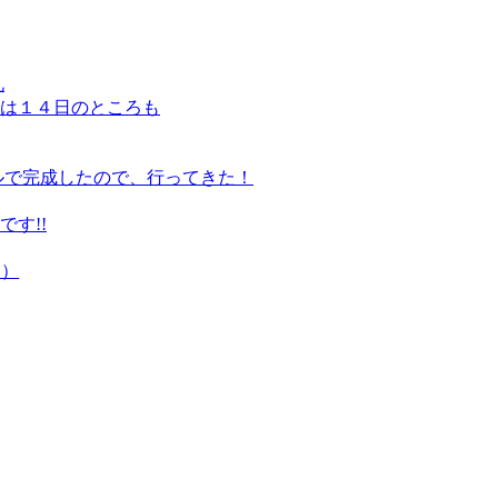
礼
は１４日のところも
ルで完成したので、行ってきた！
す!!
定）