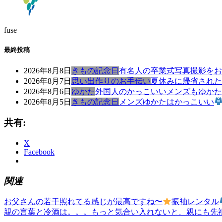
fuse
最終投稿
2026年8月8日
きもの記念日
有名人の卒業式写真撮影をお
2026年8月7日
思い出作りのお手伝い
夏休みに帰省された
2026年8月6日
ゆかた
外国人のかっこいいメンズもゆかた
2026年8月5日
きもの記念日
メンズゆかたはかっこいい
共有:
X
Facebook
関連
前
き
お父さんの若干照れてる感じが最高ですね〜
振袖レンタル
投
の
次
も
親の言葉と冷酒は。。。もっと気合い入れないと、親にも先
稿
記
の