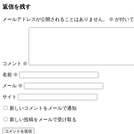
の
返信を残す
事:
記
ゆ
ナ
事:
か
ビ
た
メールアドレスが公開されることはありません。
※
が付いて
ゆ
ゲ
か
ー
た
の
シ
着
ョ
付
レ
コメント
※
ン
ン
名前
※
タ
ル
メール
※
名
物
サイト
専
務
新しいコメントをメールで通知
和〜
新しい投稿をメールで受け取る
美
っ
く