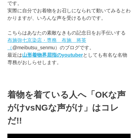
ブ
です。
ロ
実際に自分でお着物をお召しになられて動いてみるとわ
グ
かりますが、いろんな声を受けるものです。
で
す。
こちらはあなたの素敵なきもの記念日をお手伝いする
布施弥七京染店・専務 布施 将英
（
@meibutsu_senmu）のブログです。
最近は
山形着物界屈指のyoutuber
としても有名な名物
専務がおしらせします。
着物を着ている人へ「OKな声
がけvsNGな声がけ」はコレ
だ!!