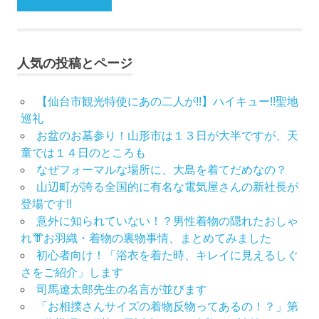
レ
ン
タ
ル
人気の投稿とページ
山
形
着
【仙台市観光特使にあの二人が!!】ハイキュー!!聖地
物
巡礼
布
お盆のお墓参り！山形市は１３日が大半ですが、天
施
童では１４日のところも
弥
なぜフォーマルな場所に、大島を着てだめなの？
七
山辺町が誇る全国的に有名な電気屋さんの新社長が
京
登場です!!
染
意外に知られていない！？男性着物の隠れたおしゃ
店
れ👘お羽織・着物の裏物事情、まとめてみました
思
初心者向け！「浴衣を着た時、キレイに見えるしぐ
い
さをご紹介」します
出
司馬遼太郎先生の名言が並びます
つ
く
「お相撲さんサイズの着物反物ってあるの！？」第