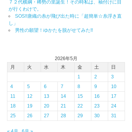
り
７２代横綱・稀勢の里誕生！その時私は、袖付けに目
が行くわけで。
思
い
SOS!!唐織の糸が飛び出た時に「超簡単☆糸浮き直
出
し」
作
男性の願望！ゆかたを脱がせてみた!!
り
の
お
手
2026年5月
伝
い
月
火
水
木
金
土
日
成
1
2
3
人
式
4
5
6
7
8
9
10
成
11
12
13
14
15
16
17
人
18
19
20
21
22
23
24
式
の
25
26
27
28
29
30
31
振
袖
« 4月
6月 »