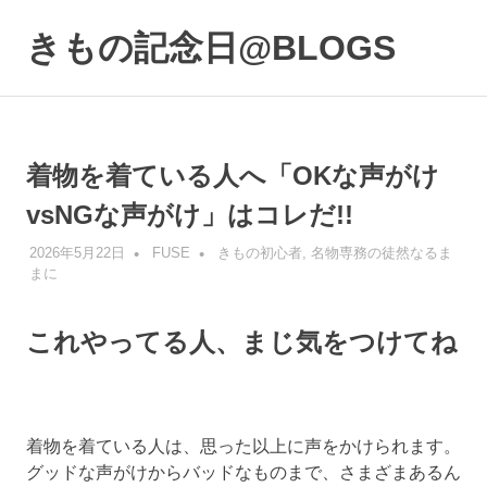
コ
ン
きもの記念日@BLOGS
MENU
テ
着
ン
物
ツ
初
へ
心
ス
着物を着ている人へ「OKな声がけ
者
キ
で
vsNGな声がけ」はコレだ!!
も、
ッ
楽
プ
2026年5月22日
FUSE
きもの初心者
,
名物専務の徒然なるま
し
まに
く
読
ん
これやってる人、まじ気をつけてね
で
参
考
に
着物を着ている人は、思った以上に声をかけられます。
な
る
グッドな声がけからバッドなものまで、さまざまあるん