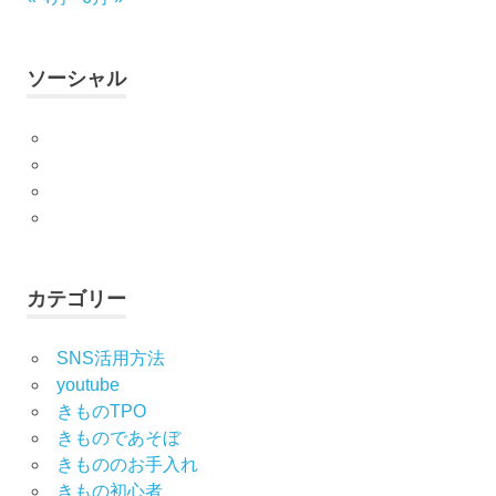
振
袖
振
ソーシャル
袖
の
Facebook
し
み
Twitter
ぬ
Instagram
き
YouTube
振
袖
の
カテゴリー
写
真
撮
SNS活用方法
影
youtube
きものTPO
振
袖
きものであそぼ
レ
きもののお手入れ
ン
きもの初心者