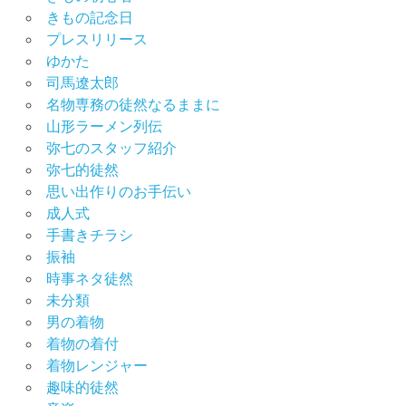
タ
きもの記念日
ル
プレスリリース
振
ゆかた
袖
司馬遼太郎
展
名物専務の徒然なるままに
振
山形ラーメン列伝
袖
弥七のスタッフ紹介
撮
弥七的徒然
影
思い出作りのお手伝い
会
成人式
振
手書きチラシ
袖
振袖
選
時事ネタ徒然
び
未分類
男
男の着物
の
着物の着付
着
物
着物レンジャー
趣味的徒然
着