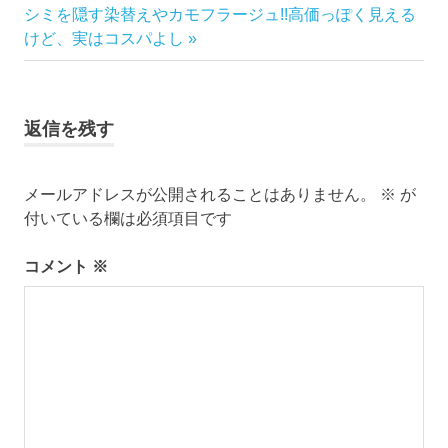
稿
次
記
シミを隠す染替えやカモフラージュ!!高価っぽく見える
ゆ
の
事:
けど、実はコスパよし
か
ナ
記
た
事:
ビ
ゆ
か
返信を残す
ゲ
た
の
ー
着
メールアドレスが公開されることはありません。
※
が
付
付いている欄は必須項目です
シ
レ
ン
ョ
コメント
※
タ
ル
ン
名
物
専
務
和〜
美っ