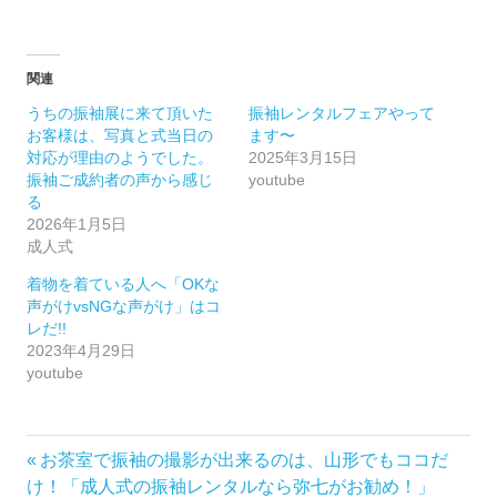
関連
うちの振袖展に来て頂いた
振袖レンタルフェアやって
お客様は、写真と式当日の
ます〜
対応が理由のようでした。
2025年3月15日
振袖ご成約者の声から感じ
youtube
る
2026年1月5日
成人式
着物を着ている人へ「OKな
声がけvsNGな声がけ」はコ
レだ!!
2023年4月29日
youtube
き
前
お茶室で振袖の撮影が出来るのは、山形でもココだ
投
も
の
け！「成人式の振袖レンタルなら弥七がお勧め！」
の