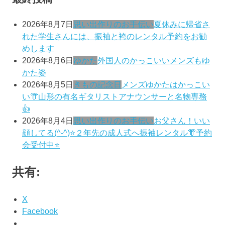
2026年8月7日
思い出作りのお手伝い
夏休みに帰省さ
れた学生さんには、振袖と袴のレンタル予約をお勧
めします
2026年8月6日
ゆかた
外国人のかっこいいメンズもゆ
かた姿
2026年8月5日
きもの記念日
メンズゆかたはかっこい
い👘山形の有名ギタリストアナウンサーと名物専務
👍
2026年8月4日
思い出作りのお手伝い
お父さん！いい
顔してる(^-^)⭐️２年先の成人式へ振袖レンタル👘予約
会受付中⭐️
共有:
X
Facebook