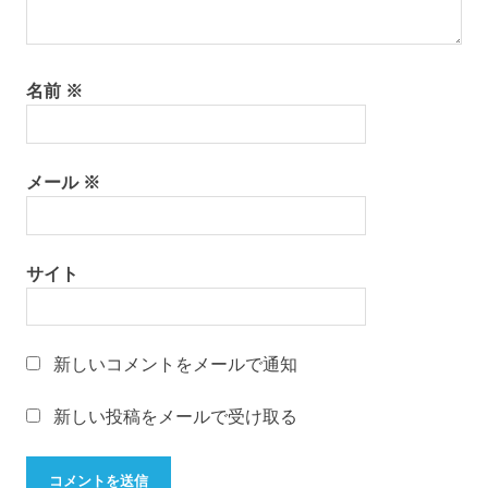
くり
和
文
名前
※
化
山
形
の
メール
※
有
名
店
サイト
山
形
の
老
新しいコメントをメールで通知
舗
山
新しい投稿をメールで受け取る
形
振
袖