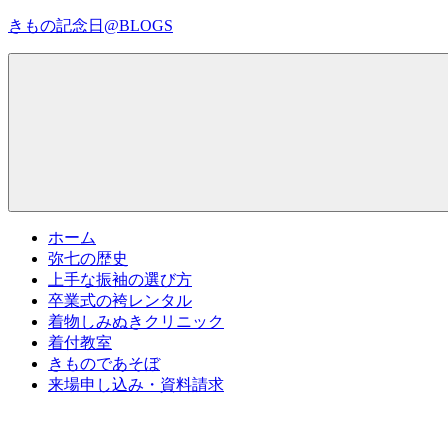
コ
きもの記念日@BLOGS
ン
テ
着
ン
物
ツ
初
へ
心
ス
者
キ
で
ッ
も、
プ
Menu
楽
ホーム
し
弥七の歴史
く
上手な振袖の選び方
読
卒業式の袴レンタル
ん
着物しみぬきクリニック
で
着付教室
参
きものであそぼ
考
来場申し込み・資料請求
に
な
る