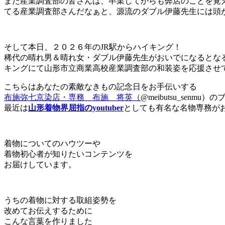
また産業調査部の皆さんは、卒業してからも弊店のことを覚
てる産業調査部さんだなぁと、源流のダブル伊藤先生には頭
そして本日、２０２６年のJR駅からハイキング！
稀代の晴れ男＆晴れ女・ダブル伊藤先生がおいでになるとな
キングにて山形市立商業高校産業調査部の和装姿を応援させ
こちらはあなたの素敵なきもの記念日をお手伝いする
布施弥七京染店・専務 布施 将英（
@meibutsu_senmu
最近は
山形着物界屈指のyoutuber
としても有名な名物専務が
着物についてのハウツーや
着物初心者が知りたいコンテンツを
お届けしています。
うちの着物に対する取組姿勢を
改めてお伝えするために
こんな言葉を作りました