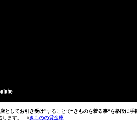
門店としてお引き受け”
することで
“きものを着る事”を格段に
始します。 #
きものの貸金庫