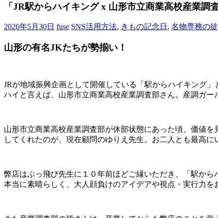
ブ
「JR駅からハイキング x 山形市立商業高校産業
ロ
グ
2026年5月30日
fuse
SNS活用方法
,
きもの記念日
,
名物専務の徒
で
す。
山形の有名JKたちが勢揃い！
JRが地域振興企画として開催している「駅からハイキング
ハイと言えば、山形市立商業高校産業調査部さん。産調ガー
山形市立商業高校産業調査部が休部状態にあった頃、価値を
してくれたのが、現在顧問のゆりえ先生。お二人とも最高に
弊店はぶっ飛び先生に１０年前ほどご縁いただき、「駅から
本当に素晴らしく、大人顔負けのアイデアや視点・実行力を